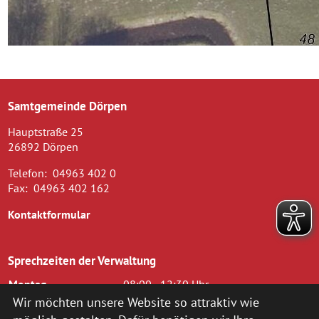
Samtgemeinde Dörpen
Hauptstraße 25
26892 Dörpen
Telefon:
04963 402 0
Fax:
04963 402 162
Kontaktformular
Sprechzeiten der Verwaltung
Montag
08:00 - 12:30 Uhr
Dienstag
08.00 - 12.30 Uhr und 14.00 - 16.00
Wir möchten unsere Website so attraktiv wie
Uhr