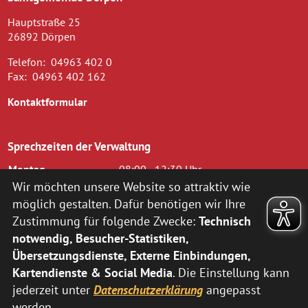
Hauptstraße 25
26892 Dörpen
Telefon:
04963 402 0
Fax:
04963 402 162
Kontaktformular
Sprechzeiten der Verwaltung
Montag
08:00 - 12:30 Uhr
Dienstag
08.00 - 12.30 Uhr und 14.00 - 16.00
Wir möchten unsere Website so attraktiv wie
Uhr
möglich gestalten. Dafür benötigen wir Ihre
Mittwoch
08.00 - 12.30 Uhr
Zustimmung für folgende Zwecke:
Technisch
Donnerstag
14.00 - 18.00 Uhr
notwendig, Besucher-Statistiken,
Freitag
08.00 - 12.00 Uhr
Übersetzungsdienste, Externe Einbindungen,
zusätzlich nach vorheriger Terminvereinbarung:
Kartendienste & Social Media
. Die Einstellung kann
jederzeit unter
Datenschutzerklärung
angepasst
Montag
14:00 - 16:00 Uhr
Donnerstag
08:00 - 12:30 Uhr
werden.