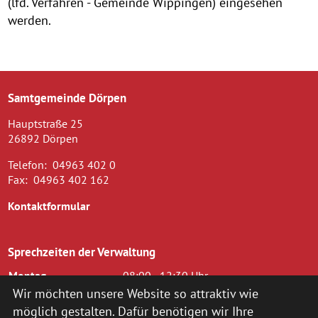
(lfd. Verfahren - Gemeinde Wippingen) eingesehen
werden.
Samtgemeinde Dörpen
Hauptstraße 25
26892 Dörpen
Telefon:
04963 402 0
Fax:
04963 402 162
Kontaktformular
Sprechzeiten der Verwaltung
Montag
08:00 - 12:30 Uhr
Dienstag
08.00 - 12.30 Uhr und 14.00 - 16.00
Wir möchten unsere Website so attraktiv wie
Uhr
möglich gestalten. Dafür benötigen wir Ihre