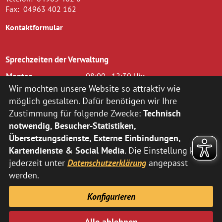
Fax:
04963 402 162
Kontaktformular
Sprechzeiten der Verwaltung
Montag
08:00 - 12:30 Uhr
Dienstag
08.00 - 12.30 Uhr und 14.00 - 16.00
Wir möchten unsere Website so attraktiv wie
Uhr
möglich gestalten. Dafür benötigen wir Ihre
Mittwoch
08.00 - 12.30 Uhr
Zustimmung für folgende Zwecke:
Technisch
Donnerstag
14.00 - 18.00 Uhr
notwendig, Besucher-Statistiken,
Freitag
08.00 - 12.00 Uhr
Übersetzungsdienste, Externe Einbindungen,
zusätzlich nach vorheriger Terminvereinbarung:
Kartendienste & Social Media
. Die Einstellung kann
jederzeit unter
Datenschutzerklärung
angepasst
Montag
14:00 - 16:00 Uhr
Donnerstag
08:00 - 12:30 Uhr
werden.
Abweichende Sprechzeiten der Fachbereiche können Sie
hier
Konfigurieren
entnehmen.
Alle ablehnen