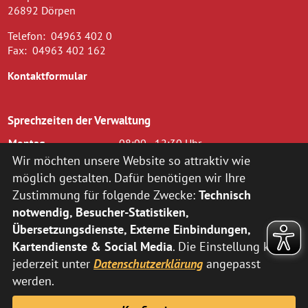
26892 Dörpen
Telefon:
04963 402 0
Fax:
04963 402 162
Kontaktformular
Sprechzeiten der Verwaltung
Montag
08:00 - 12:30 Uhr
Dienstag
08.00 - 12.30 Uhr und 14.00 - 16.00
Wir möchten unsere Website so attraktiv wie
Uhr
möglich gestalten. Dafür benötigen wir Ihre
Mittwoch
08.00 - 12.30 Uhr
Zustimmung für folgende Zwecke:
Technisch
Donnerstag
14.00 - 18.00 Uhr
notwendig, Besucher-Statistiken,
Freitag
08.00 - 12.00 Uhr
Übersetzungsdienste, Externe Einbindungen,
zusätzlich nach vorheriger Terminvereinbarung:
Kartendienste & Social Media
. Die Einstellung kann
jederzeit unter
Datenschutzerklärung
angepasst
Montag
14:00 - 16:00 Uhr
Donnerstag
08:00 - 12:30 Uhr
werden.
Abweichende Sprechzeiten der Fachbereiche können Sie
hier