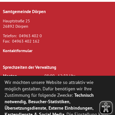
Samtgemeinde Dörpen
Hauptstraße 25
26892 Dörpen
Telefon:
04963 402 0
Fax:
04963 402 162
Kontaktformular
Sprechzeiten der Verwaltung
Montag
08:00 - 12:30 Uhr
Dienstag
08.00 - 12.30 Uhr und 14.00 - 16.00
Wir möchten unsere Website so attraktiv wie
Uhr
möglich gestalten. Dafür benötigen wir Ihre
Mittwoch
08.00 - 12.30 Uhr
Zustimmung für folgende Zwecke:
Technisch
Donnerstag
14.00 - 18.00 Uhr
notwendig, Besucher-Statistiken,
Freitag
08.00 - 12.00 Uhr
Übersetzungsdienste, Externe Einbindungen,
zusätzlich nach vorheriger Terminvereinbarung:
Kartendienste & Social Media
. Die Einstellung kann