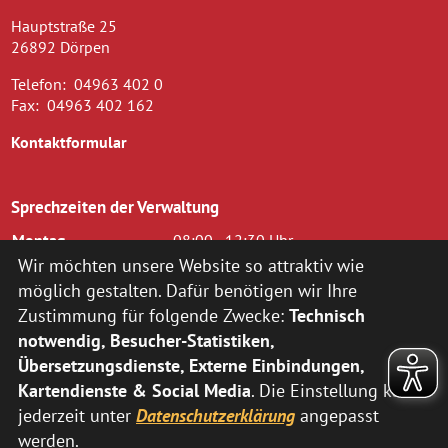
Hauptstraße 25
26892 Dörpen
Telefon:
04963 402 0
Fax:
04963 402 162
Kontaktformular
Sprechzeiten der Verwaltung
Montag
08:00 - 12:30 Uhr
Dienstag
08.00 - 12.30 Uhr und 14.00 - 16.00
Wir möchten unsere Website so attraktiv wie
Uhr
möglich gestalten. Dafür benötigen wir Ihre
Mittwoch
08.00 - 12.30 Uhr
Zustimmung für folgende Zwecke:
Technisch
Donnerstag
14.00 - 18.00 Uhr
notwendig, Besucher-Statistiken,
Freitag
08.00 - 12.00 Uhr
Übersetzungsdienste, Externe Einbindungen,
zusätzlich nach vorheriger Terminvereinbarung:
Kartendienste & Social Media
. Die Einstellung kann
jederzeit unter
Datenschutzerklärung
angepasst
Montag
14:00 - 16:00 Uhr
Donnerstag
08:00 - 12:30 Uhr
werden.