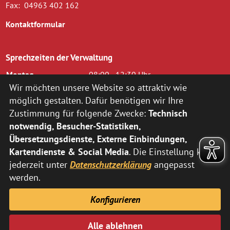
Fax:
04963 402 162
Kontaktformular
Sprechzeiten der Verwaltung
Montag
08:00 - 12:30 Uhr
Dienstag
08.00 - 12.30 Uhr und 14.00 - 16.00
Wir möchten unsere Website so attraktiv wie
Uhr
möglich gestalten. Dafür benötigen wir Ihre
Mittwoch
08.00 - 12.30 Uhr
Zustimmung für folgende Zwecke:
Technisch
Donnerstag
14.00 - 18.00 Uhr
notwendig, Besucher-Statistiken,
Freitag
08.00 - 12.00 Uhr
Übersetzungsdienste, Externe Einbindungen,
zusätzlich nach vorheriger Terminvereinbarung:
Kartendienste & Social Media
. Die Einstellung kann
jederzeit unter
Datenschutzerklärung
angepasst
Montag
14:00 - 16:00 Uhr
Donnerstag
08:00 - 12:30 Uhr
werden.
Abweichende Sprechzeiten der Fachbereiche können Sie
hier
Konfigurieren
entnehmen.
Alle ablehnen