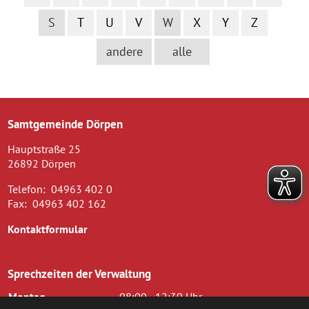
S
T
U
V
W
X
Y
Z
andere
alle
Samtgemeinde Dörpen
Hauptstraße 25
26892 Dörpen
Telefon:
04963 402 0
Fax:
04963 402 162
Kontaktformular
Sprechzeiten der Verwaltung
Montag
08:00 - 12:30 Uhr