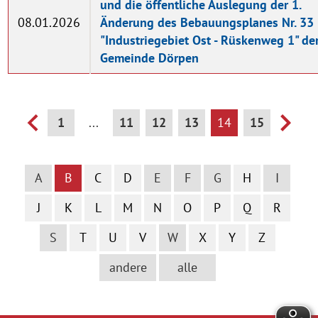
und die öffentliche Auslegung der 1.
08.01.2026
Änderung des Bebauungsplanes Nr. 33
"Industriegebiet Ost - Rüskenweg 1" de
Gemeinde Dörpen
1
...
11
12
13
14
15
A
B
C
D
E
F
G
H
I
J
K
L
M
N
O
P
Q
R
S
T
U
V
W
X
Y
Z
andere
alle