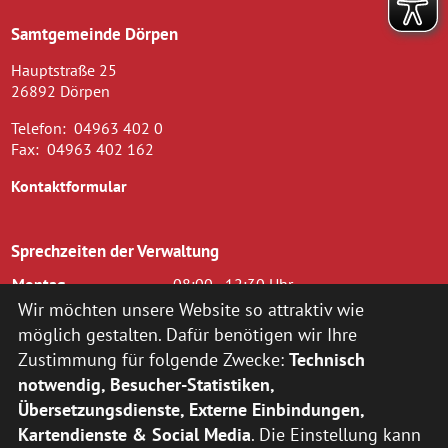
Samtgemeinde Dörpen
Hauptstraße 25
26892 Dörpen
Telefon:
04963 402 0
Fax:
04963 402 162
Kontaktformular
Sprechzeiten der Verwaltung
Montag
08:00 - 12:30 Uhr
Dienstag
08.00 - 12.30 Uhr und 14.00 - 16.00
Wir möchten unsere Website so attraktiv wie
Uhr
möglich gestalten. Dafür benötigen wir Ihre
Mittwoch
08.00 - 12.30 Uhr
Zustimmung für folgende Zwecke:
Technisch
Donnerstag
14.00 - 18.00 Uhr
notwendig, Besucher-Statistiken,
Freitag
08.00 - 12.00 Uhr
Übersetzungsdienste, Externe Einbindungen,
zusätzlich nach vorheriger Terminvereinbarung:
Kartendienste & Social Media
. Die Einstellung kann