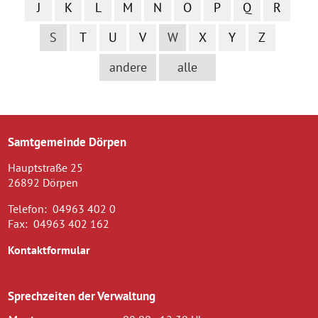
J
K
L
M
N
O
P
Q
R
S
T
U
V
W
X
Y
Z
andere
alle
Samtgemeinde Dörpen
Hauptstraße 25
26892 Dörpen
Telefon:
04963 402 0
Fax:
04963 402 162
Kontaktformular
Sprechzeiten der Verwaltung