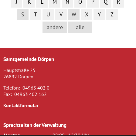
J
K
L
M
N
O
P
Q
R
S
T
U
V
W
X
Y
Z
andere
alle
Samtgemeinde Dörpen
Hauptstraße 25
26892 Dörpen
Telefon:
04963 402 0
Fax:
04963 402 162
Kontaktformular
Sprechzeiten der Verwaltung
Montag
08:00 - 12:30 Uhr