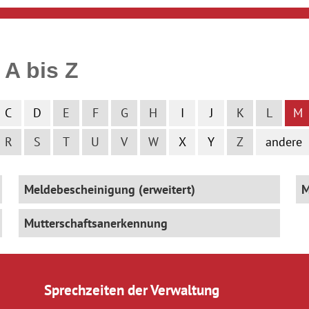
 A bis Z
C
D
E
F
G
H
I
J
K
L
M
R
S
T
U
V
W
X
Y
Z
andere
Meldebescheinigung (erweitert)
M
Mutterschaftsanerkennung
Sprechzeiten der Verwaltung