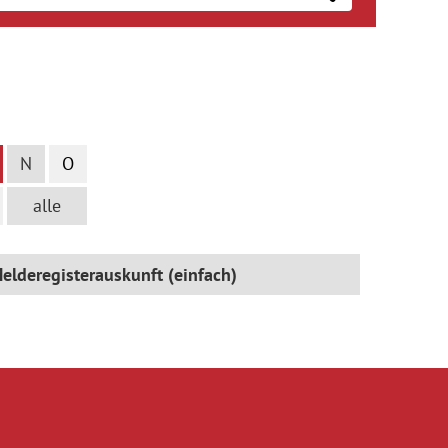
N
O
alle
elderegisterauskunft (einfach)