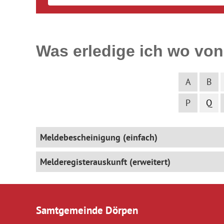
Was erledige ich wo von
A
B
P
Q
Meldebescheinigung (einfach)
Melderegisterauskunft (erweitert)
Samtgemeinde Dörpen