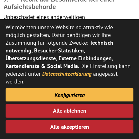
Aufsichtsbehörde
Unbeschadet eines anderweitigen
verwaltungsrechtlichen oder gerichtlichen
Wir möchten unsere Website so attraktiv wie
Rechtsbehelfs steht Ihnen das Recht auf Beschwerde
möglich gestalten. Dafür benötigen wir Ihre
bei einer Aufsichtsbehörde, insbesondere in dem
Zustimmung für folgende Zwecke:
Technisch
Mitgliedstaat ihres Aufenthaltsorts, ihres
notwendig, Besucher-Statistiken,
Arbeitsplatzes oder des Orts des mutmaßlichen
Übersetzungsdienste, Externe Einbindungen,
Verstoßes, zu, wenn Sie der Ansicht sind, dass die
Kartendienste & Social Media
. Die Einstellung kann
Verarbeitung der Sie betreffenden personenbezogenen
jederzeit unter
Datenschutzerklärung
angepasst
Daten gegen die DSGVO verstößt.
werden.
Die Aufsichtsbehörde, bei der die Beschwerde
Konfigurieren
eingereicht wurde, unterrichtet den Beschwerdeführer
über den Stand und die Ergebnisse der Beschwerde
Alle ablehnen
einschließlich der Möglichkeit eines gerichtlichen
Rechtsbehelfs nach Art. 78 DSGVO.
Alle akzeptieren
VIII. Webanalyse durch Matomo