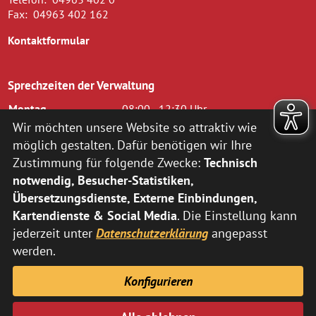
Fax:
04963 402 162
Kontaktformular
Sprechzeiten der Verwaltung
Montag
08:00 - 12:30 Uhr
Dienstag
08.00 - 12.30 Uhr und 14.00 - 16.00
Wir möchten unsere Website so attraktiv wie
Uhr
möglich gestalten. Dafür benötigen wir Ihre
Mittwoch
08.00 - 12.30 Uhr
Zustimmung für folgende Zwecke:
Technisch
Donnerstag
14.00 - 18.00 Uhr
notwendig, Besucher-Statistiken,
Freitag
08.00 - 12.00 Uhr
Übersetzungsdienste, Externe Einbindungen,
zusätzlich nach vorheriger Terminvereinbarung:
Kartendienste & Social Media
. Die Einstellung kann
jederzeit unter
Datenschutzerklärung
angepasst
Montag
14:00 - 16:00 Uhr
Donnerstag
08:00 - 12:30 Uhr
werden.
Abweichende Sprechzeiten der Fachbereiche können Sie
hier
Konfigurieren
entnehmen.