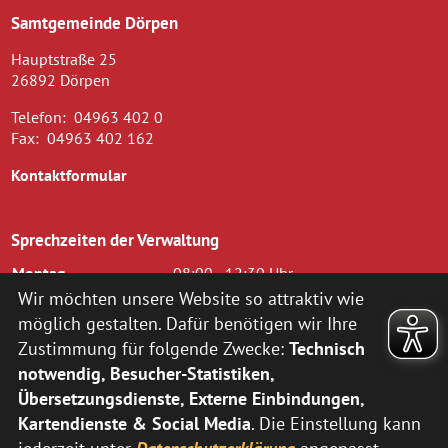
Samtgemeinde Dörpen
Hauptstraße 25
26892 Dörpen
Telefon:
04963 402 0
Fax:
04963 402 162
Kontaktformular
Sprechzeiten der Verwaltung
Montag
08:00 - 12:30 Uhr
Dienstag
08.00 - 12.30 Uhr und 14.00 - 16.00
Wir möchten unsere Website so attraktiv wie
Uhr
möglich gestalten. Dafür benötigen wir Ihre
Mittwoch
08.00 - 12.30 Uhr
Zustimmung für folgende Zwecke:
Technisch
Donnerstag
14.00 - 18.00 Uhr
notwendig, Besucher-Statistiken,
Freitag
08.00 - 12.00 Uhr
Übersetzungsdienste, Externe Einbindungen,
zusätzlich nach vorheriger Terminvereinbarung:
Kartendienste & Social Media
. Die Einstellung kann