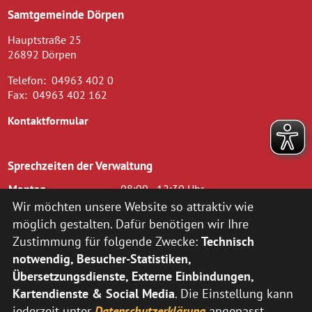
Samtgemeinde Dörpen
Hauptstraße 25
26892 Dörpen
Telefon:
04963 402 0
Fax:
04963 402 162
Kontaktformular
Sprechzeiten der Verwaltung
Montag
08:00 - 12:30 Uhr
Dienstag
08.00 - 12.30 Uhr und 14.00 - 16.00
Wir möchten unsere Website so attraktiv wie
Uhr
möglich gestalten. Dafür benötigen wir Ihre
Mittwoch
08.00 - 12.30 Uhr
Zustimmung für folgende Zwecke:
Technisch
Donnerstag
14.00 - 18.00 Uhr
notwendig, Besucher-Statistiken,
Freitag
08.00 - 12.00 Uhr
Übersetzungsdienste, Externe Einbindungen,
zusätzlich nach vorheriger Terminvereinbarung:
Kartendienste & Social Media
. Die Einstellung kann
jederzeit unter
Datenschutzerklärung
angepasst
Montag
14:00 - 16:00 Uhr