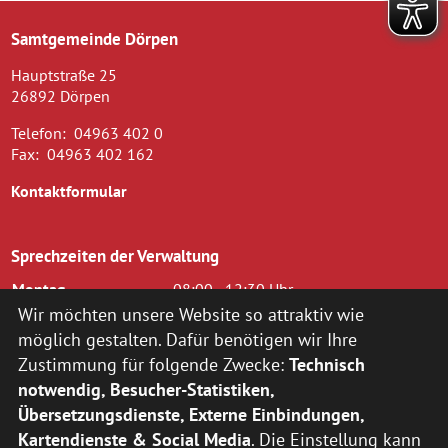
Samtgemeinde Dörpen
Hauptstraße 25
26892 Dörpen
Telefon:
04963 402 0
Fax:
04963 402 162
Kontaktformular
Sprechzeiten der Verwaltung
Montag
08:00 - 12:30 Uhr
Dienstag
08.00 - 12.30 Uhr und 14.00 - 16.00
Wir möchten unsere Website so attraktiv wie
Uhr
möglich gestalten. Dafür benötigen wir Ihre
Mittwoch
08.00 - 12.30 Uhr
Zustimmung für folgende Zwecke:
Technisch
Donnerstag
14.00 - 18.00 Uhr
notwendig, Besucher-Statistiken,
Freitag
08.00 - 12.00 Uhr
Übersetzungsdienste, Externe Einbindungen,
zusätzlich nach vorheriger Terminvereinbarung:
Kartendienste & Social Media
. Die Einstellung kann