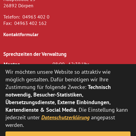
26892 Dörpen
Telefon:
04963 402 0
Fax:
04963 402 162
Kontaktformular
Sprechzeiten der Verwaltung
Montag
08:00 - 12:30 Uhr
Dienstag
08.00 - 12.30 Uhr und 14.00 - 16.00
Wir möchten unsere Website so attraktiv wie
Uhr
möglich gestalten. Dafür benötigen wir Ihre
Mittwoch
08.00 - 12.30 Uhr
Zustimmung für folgende Zwecke:
Technisch
Donnerstag
14.00 - 18.00 Uhr
notwendig, Besucher-Statistiken,
Freitag
08.00 - 12.00 Uhr
Übersetzungsdienste, Externe Einbindungen,
zusätzlich nach vorheriger Terminvereinbarung:
Kartendienste & Social Media
. Die Einstellung kann
jederzeit unter
Datenschutzerklärung
angepasst
Montag
14:00 - 16:00 Uhr
Donnerstag
08:00 - 12:30 Uhr
werden.
Abweichende Sprechzeiten der Fachbereiche können Sie
hier