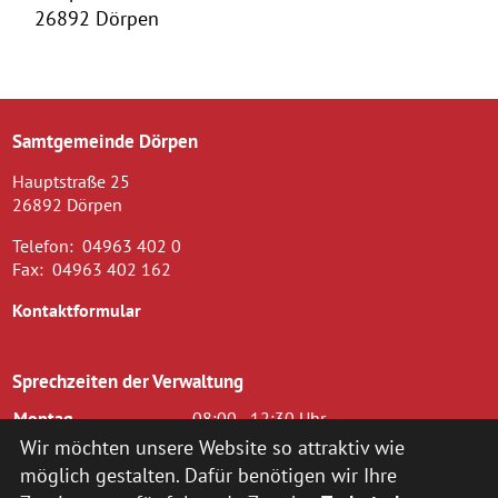
26892 Dörpen
Samtgemeinde Dörpen
Hauptstraße 25
26892 Dörpen
Telefon:
04963 402 0
Fax:
04963 402 162
Kontaktformular
Sprechzeiten der Verwaltung
Montag
08:00 - 12:30 Uhr
Dienstag
08.00 - 12.30 Uhr und 14.00 - 16.00
Wir möchten unsere Website so attraktiv wie
Uhr
möglich gestalten. Dafür benötigen wir Ihre
Mittwoch
08.00 - 12.30 Uhr