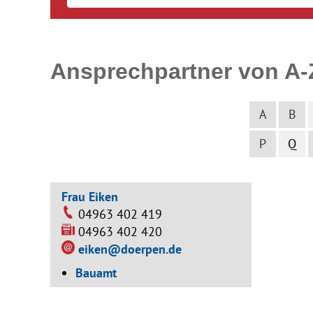
Ansprechpartner von A-
A
B
P
Q
Frau Eiken
04963 402 419
04963 402 420
eiken@doerpen.de
Bauamt