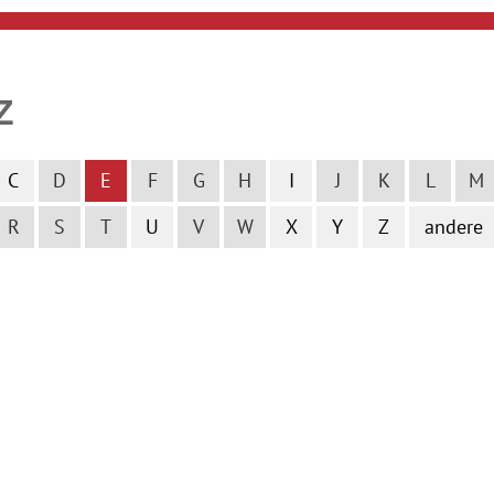
Z
C
D
E
F
G
H
I
J
K
L
M
R
S
T
U
V
W
X
Y
Z
andere