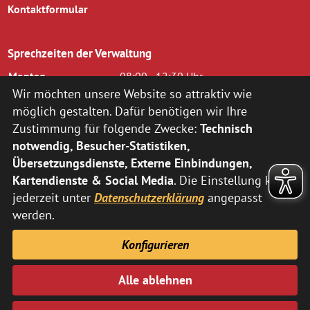
Kontaktformular
Sprechzeiten der Verwaltung
Montag
08:00 - 12:30 Uhr
Dienstag
08.00 - 12.30 Uhr und 14.00 - 16.00
Wir möchten unsere Website so attraktiv wie
Uhr
möglich gestalten. Dafür benötigen wir Ihre
Mittwoch
08.00 - 12.30 Uhr
Zustimmung für folgende Zwecke:
Technisch
Donnerstag
14.00 - 18.00 Uhr
notwendig, Besucher-Statistiken,
Freitag
08.00 - 12.00 Uhr
Übersetzungsdienste, Externe Einbindungen,
zusätzlich nach vorheriger Terminvereinbarung:
Kartendienste & Social Media
. Die Einstellung kann
jederzeit unter
Datenschutzerklärung
angepasst
Montag
14:00 - 16:00 Uhr
Donnerstag
08:00 - 12:30 Uhr
werden.
Abweichende Sprechzeiten der Fachbereiche können Sie
hier
Konfigurieren
entnehmen.
Alle ablehnen
Impressum
Datenschutz