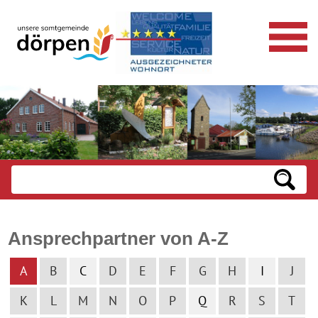
Ansprechpartner von A-Z
A
B
C
D
E
F
G
H
I
J
K
L
M
N
O
P
Q
R
S
T