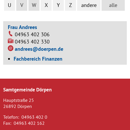
U
V
W
X
Y
Z
andere
alle
Frau Andrees
04963 402 306
04963 402 330
andrees@doerpen.de
Fachbereich Finanzen
Samtgemeinde Dörpen
Hauptstraße 25
26892 Dörpen
Telefon:
04963 402 0
Fax:
04963 402 162