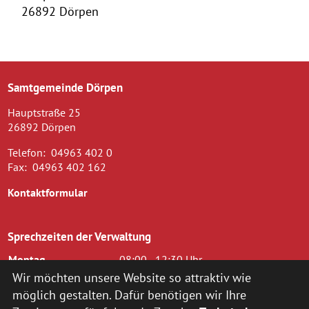
26892 Dörpen
Samtgemeinde Dörpen
Hauptstraße 25
26892 Dörpen
Telefon:
04963 402 0
Fax:
04963 402 162
Kontaktformular
Sprechzeiten der Verwaltung
Montag
08:00 - 12:30 Uhr
Dienstag
08.00 - 12.30 Uhr und 14.00 - 16.00
Wir möchten unsere Website so attraktiv wie
Uhr
möglich gestalten. Dafür benötigen wir Ihre
Mittwoch
08.00 - 12.30 Uhr