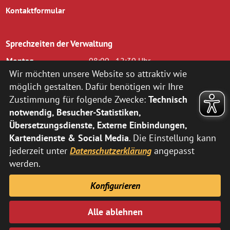
Kontaktformular
Sprechzeiten der Verwaltung
Montag
08:00 - 12:30 Uhr
Dienstag
08.00 - 12.30 Uhr und 14.00 - 16.00
Wir möchten unsere Website so attraktiv wie
Uhr
möglich gestalten. Dafür benötigen wir Ihre
Mittwoch
08.00 - 12.30 Uhr
Zustimmung für folgende Zwecke:
Technisch
Donnerstag
14.00 - 18.00 Uhr
notwendig, Besucher-Statistiken,
Freitag
08.00 - 12.00 Uhr
Übersetzungsdienste, Externe Einbindungen,
zusätzlich nach vorheriger Terminvereinbarung:
Kartendienste & Social Media
. Die Einstellung kann
jederzeit unter
Datenschutzerklärung
angepasst
Montag
14:00 - 16:00 Uhr
Donnerstag
08:00 - 12:30 Uhr
werden.
Abweichende Sprechzeiten der Fachbereiche können Sie
hier
Konfigurieren
entnehmen.
Alle ablehnen