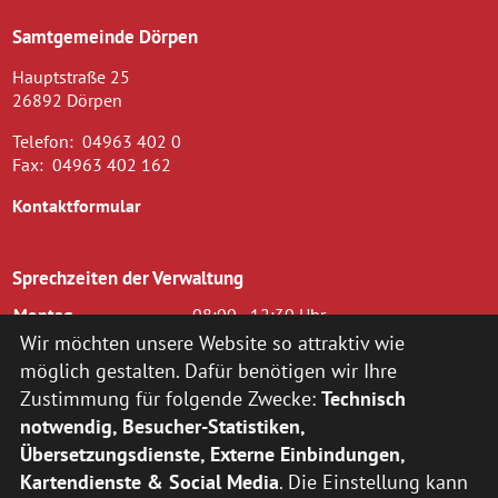
Samtgemeinde Dörpen
Hauptstraße 25
26892 Dörpen
Telefon:
04963 402 0
Fax:
04963 402 162
Kontaktformular
Sprechzeiten der Verwaltung
Montag
08:00 - 12:30 Uhr
Dienstag
08.00 - 12.30 Uhr und 14.00 - 16.00
Wir möchten unsere Website so attraktiv wie
Uhr
möglich gestalten. Dafür benötigen wir Ihre
Mittwoch
08.00 - 12.30 Uhr
Zustimmung für folgende Zwecke:
Technisch
Donnerstag
14.00 - 18.00 Uhr
notwendig, Besucher-Statistiken,
Freitag
08.00 - 12.00 Uhr
Übersetzungsdienste, Externe Einbindungen,
zusätzlich nach vorheriger Terminvereinbarung:
Kartendienste & Social Media
. Die Einstellung kann