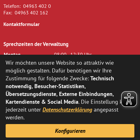
Telefon:
04963 402 0
Fax:
04963 402 162
Kontaktformular
Sprechzeiten der Verwaltung
Montag
08:00 - 12:30 Uhr
Dienstag
08.00 - 12.30 Uhr und 14.00 - 16.00
Wir möchten unsere Website so attraktiv wie
Uhr
möglich gestalten. Dafür benötigen wir Ihre
Mittwoch
08.00 - 12.30 Uhr
Zustimmung für folgende Zwecke:
Technisch
Donnerstag
14.00 - 18.00 Uhr
notwendig, Besucher-Statistiken,
Freitag
08.00 - 12.00 Uhr
Übersetzungsdienste, Externe Einbindungen,
zusätzlich nach vorheriger Terminvereinbarung:
Kartendienste & Social Media
. Die Einstellung kann
jederzeit unter
Datenschutzerklärung
angepasst
Montag
14:00 - 16:00 Uhr
Donnerstag
08:00 - 12:30 Uhr
werden.
Abweichende Sprechzeiten der Fachbereiche können Sie
hier
Konfigurieren
entnehmen.