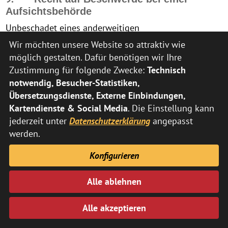
Aufsichtsbehörde
Unbeschadet eines anderweitigen
verwaltungsrechtlichen oder gerichtlichen
Wir möchten unsere Website so attraktiv wie
Rechtsbehelfs steht Ihnen das Recht auf Beschwerde
möglich gestalten. Dafür benötigen wir Ihre
bei einer Aufsichtsbehörde, insbesondere in dem
Zustimmung für folgende Zwecke:
Technisch
Mitgliedstaat ihres Aufenthaltsorts, ihres
notwendig, Besucher-Statistiken,
Arbeitsplatzes oder des Orts des mutmaßlichen
Übersetzungsdienste, Externe Einbindungen,
Verstoßes, zu, wenn Sie der Ansicht sind, dass die
Kartendienste & Social Media
. Die Einstellung kann
Verarbeitung der Sie betreffenden personenbezogenen
jederzeit unter
Datenschutzerklärung
angepasst
Daten gegen die DSGVO verstößt.
werden.
Die Aufsichtsbehörde, bei der die Beschwerde
Konfigurieren
eingereicht wurde, unterrichtet den Beschwerdeführer
über den Stand und die Ergebnisse der Beschwerde
Alle ablehnen
einschließlich der Möglichkeit eines gerichtlichen
Rechtsbehelfs nach Art. 78 DSGVO.
Alle akzeptieren
VIII. Webanalyse durch Matomo