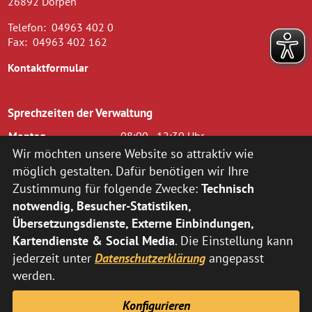
26892 Dörpen
Telefon:
04963 402 0
Fax:
04963 402 162
Kontaktformular
Sprechzeiten der Verwaltung
Montag
08:00 - 12:30 Uhr
Dienstag
08.00 - 12.30 Uhr und 14.00 - 16.00
Wir möchten unsere Website so attraktiv wie
Uhr
möglich gestalten. Dafür benötigen wir Ihre
Mittwoch
08.00 - 12.30 Uhr
Zustimmung für folgende Zwecke:
Technisch
Donnerstag
14.00 - 18.00 Uhr
notwendig, Besucher-Statistiken,
Freitag
08.00 - 12.00 Uhr
Übersetzungsdienste, Externe Einbindungen,
zusätzlich nach vorheriger Terminvereinbarung:
Kartendienste & Social Media
. Die Einstellung kann
jederzeit unter
Datenschutzerklärung
angepasst
Montag
14:00 - 16:00 Uhr
Donnerstag
08:00 - 12:30 Uhr
werden.
Abweichende Sprechzeiten der Fachbereiche können Sie
hier
Konfigurieren