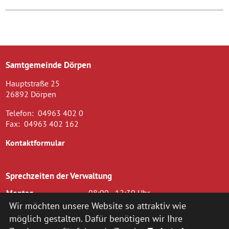
Samtgemeinde Dörpen
Hauptstraße 25
26892 Dörpen
Telefon:
04963 402 0
Fax:
04963 402 162
Kontaktformular
Sprechzeiten der Verwaltung
Montag
08:00 - 12:30 Uhr
Dienstag
08.00 - 12.30 Uhr und 14.00 - 16.00
Wir möchten unsere Website so attraktiv wie
Uhr
möglich gestalten. Dafür benötigen wir Ihre
Mittwoch
08.00 - 12.30 Uhr