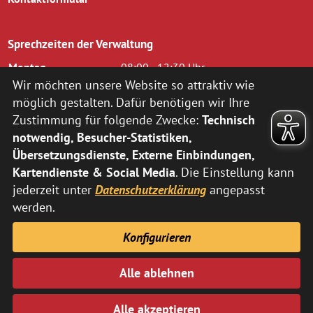
Sprechzeiten der Verwaltung
Montag
08:00 - 12:30 Uhr
Dienstag
08.00 - 12.30 Uhr und 14.00 - 16.00
Wir möchten unsere Website so attraktiv wie
Uhr
möglich gestalten. Dafür benötigen wir Ihre
Mittwoch
08.00 - 12.30 Uhr
Zustimmung für folgende Zwecke:
Technisch
Donnerstag
14.00 - 18.00 Uhr
notwendig, Besucher-Statistiken,
Freitag
08.00 - 12.00 Uhr
Übersetzungsdienste, Externe Einbindungen,
zusätzlich nach vorheriger Terminvereinbarung:
Kartendienste & Social Media
. Die Einstellung kann
jederzeit unter
Datenschutzerklärung
angepasst
Montag
14:00 - 16:00 Uhr
Donnerstag
08:00 - 12:30 Uhr
werden.
Abweichende Sprechzeiten der Fachbereiche können Sie
hier
Konfigurieren
entnehmen.
Alle ablehnen
Impressum
Datenschutz
Alle akzeptieren
© SG Dörpen 2024