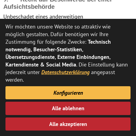
Aufsichtsbehörde
Unbeschadet eines anderweitigen
verwaltungsrechtlichen oder gerichtlichen
Wir möchten unsere Website so attraktiv wie
Rechtsbehelfs steht Ihnen das Recht auf Beschwerde
möglich gestalten. Dafür benötigen wir Ihre
bei einer Aufsichtsbehörde, insbesondere in dem
Zustimmung für folgende Zwecke:
Technisch
Mitgliedstaat ihres Aufenthaltsorts, ihres
notwendig, Besucher-Statistiken,
Arbeitsplatzes oder des Orts des mutmaßlichen
Übersetzungsdienste, Externe Einbindungen,
Verstoßes, zu, wenn Sie der Ansicht sind, dass die
Kartendienste & Social Media
. Die Einstellung kann
Verarbeitung der Sie betreffenden personenbezogenen
jederzeit unter
Datenschutzerklärung
angepasst
Daten gegen die DSGVO verstößt.
werden.
Die Aufsichtsbehörde, bei der die Beschwerde
Konfigurieren
eingereicht wurde, unterrichtet den Beschwerdeführer
über den Stand und die Ergebnisse der Beschwerde
Alle ablehnen
einschließlich der Möglichkeit eines gerichtlichen
Rechtsbehelfs nach Art. 78 DSGVO.
Alle akzeptieren
VIII. Webanalyse durch Matomo